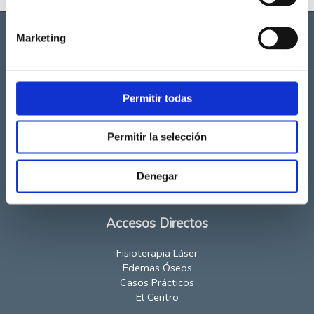
Marketing
Permitir todas
Marqués de Lozoya 2,
Local 28007 Madrid
Permitir la selección
911 997 592
contacto@fisioterapialaser.com
Denegar
fisioterapialaser.com
CS Exp. Sanitario: 14210
Accesos Directos
Fisioterapia Láser
Edemas Óseos
Casos Prácticos
El Centro