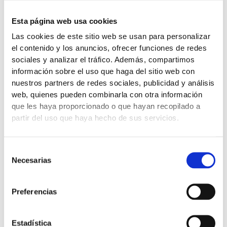
Esta página web usa cookies
Las cookies de este sitio web se usan para personalizar
CONTACTA CON NOSOTROS
el contenido y los anuncios, ofrecer funciones de redes
sociales y analizar el tráfico. Además, compartimos
Nombre
información sobre el uso que haga del sitio web con
y
nuestros partners de redes sociales, publicidad y análisis
apellidos
Email
web, quienes pueden combinarla con otra información
que les haya proporcionado o que hayan recopilado a
partir del uso que haya hecho de sus servicios.
Teléfono
Selección
Mensaje
Necesarias
de
consentimiento
Preferencias
Políticas
He leído y acepto las
políticas de privacidad
de este sitio.
ENVIAR
Estadística