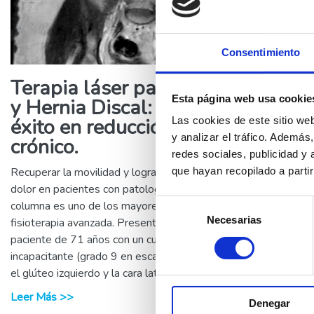
Consentimiento
Terapia láser para Escoliosis
Esta página web usa cookie
y Hernia Discal: Caso de
éxito en reducción del dolor
Las cookies de este sitio we
y analizar el tráfico. Ademá
crónico.
redes sociales, publicidad y
Recuperar la movilidad y lograr la disminución del
que hayan recopilado a parti
dolor en pacientes con patologías complejas de
Selección
columna es uno de los mayores retos de la
Necesarias
de
fisioterapia avanzada. Presentamos el caso de una
consentimiento
paciente de 71 años con un cuadro de dolor
incapacitante (grado 9 en escala EVA) localizado en
el glúteo izquierdo y la cara lateral del muslo.
Leer Más >>
Denegar