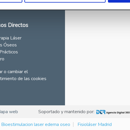
os Directos
rapia Láser
s Óseos
Prácticos
tro
r o cambiar el
timiento de las cookies
apa web
Soportado y mantenido por:
Bioestimulacion laser edema oseo
Fisioláser Madrid