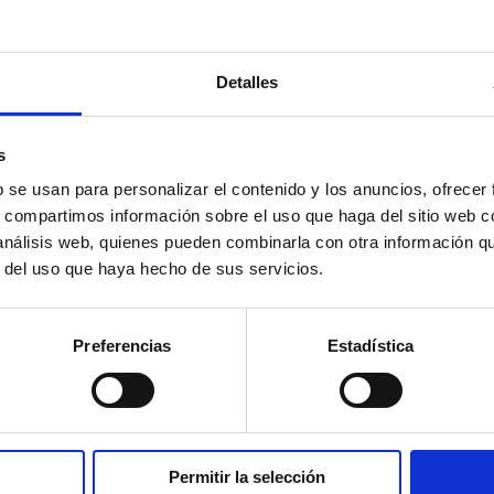
CONTACTA
Nombre
Detalles
y
apellidos
Email
s
b se usan para personalizar el contenido y los anuncios, ofrecer
Teléfono
s, compartimos información sobre el uso que haga del sitio web 
 análisis web, quienes pueden combinarla con otra información q
Mensaje
r del uso que haya hecho de sus servicios.
Preferencias
Estadística
Políticas
He leído 
privacidad
de
ENVI
Permitir la selección