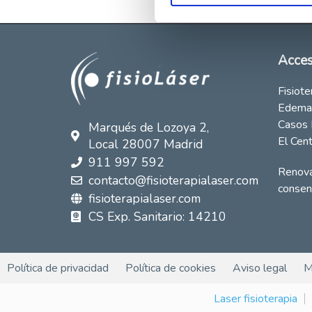
Acces
Fisiote
Edema
Casos 
Marqués de Lozoya 2,
El Cen
Local 28007 Madrid
911 997 592
Renova
contacto@fisioterapialaser.com
consen
fisioterapialaser.com
CS Exp. Sanitario: 14210
Política de privacidad
Política de cookies
Aviso legal
M
Laser fisioterapia