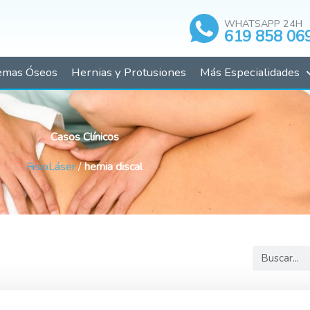
WHATSAPP 24H
619 858 06
emas Óseos
Hernias y Protusiones
Más Especialidades
Casos Clínicos
FisioLáser
/
hernia discal
Buscar