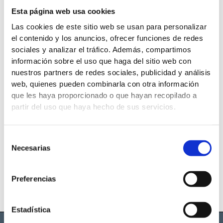
Esta página web usa cookies
CONTACTA CON NOSOTROS
Las cookies de este sitio web se usan para personalizar
el contenido y los anuncios, ofrecer funciones de redes
Nombre
sociales y analizar el tráfico. Además, compartimos
y
información sobre el uso que haga del sitio web con
apellidos
Email
nuestros partners de redes sociales, publicidad y análisis
web, quienes pueden combinarla con otra información
que les haya proporcionado o que hayan recopilado a
Teléfono
partir del uso que haya hecho de sus servicios.
Mensaje
Selección
Necesarias
de
consentimiento
Políticas
He leído y acepto las
políticas de privacidad
de este sitio.
Preferencias
ENVIAR
Estadística