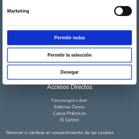
Marketing
Permitir todas
Marqués de Lozoya 2,
Local 28007 Madrid
911 997 592
Permitir la selección
contacto@fisioterapialaser.com
fisioterapialaser.com
Denegar
CS Exp. Sanitario: 14210
Accesos Directos
Fisioterapia Láser
Edemas Óseos
Casos Prácticos
El Centro
Renovar o cambiar el consentimiento de las cookies