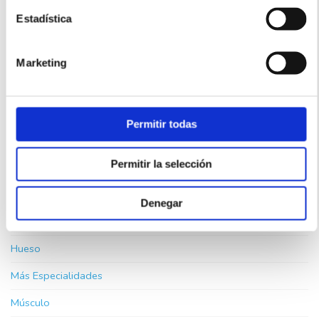
Columna con Fisioterapia Láser: Caso Clínico
Real.
Estadística
Trocanteritis o Síndrome de Dolor Trocantérico
Marketing
Mayor: Causas y Tratamiento Láser.
Permitir todas
CATEGORÍAS
Permitir la selección
Cartílago
Destacados
Denegar
FisioLáser
Hueso
Más Especialidades
Músculo