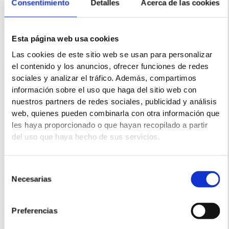
Consentimiento
Detalles
Acerca de las cookies
Esta página web usa cookies
Las cookies de este sitio web se usan para personalizar
el contenido y los anuncios, ofrecer funciones de redes
sociales y analizar el tráfico. Además, compartimos
TAMBIÉN TE PUEDE INTERESAR...
información sobre el uso que haga del sitio web con
nuestros partners de redes sociales, publicidad y análisis
web, quienes pueden combinarla con otra información que
Desgarro de Ligamento y Edema Óseo en el
les haya proporcionado o que hayan recopilado a partir
Tobillo: Caso de Éxito con Fisioterapia Láser.
del uso que haya hecho de sus servicios.
Meniscopatía Degenerativa de Rodilla: ¿Es la
Selección
Necesarias
cirugía la única opción? Beneficios de la
de
Fisioterapia Láser Avanzada.
consentimiento
Preferencias
Tratamiento de Osteopenia y Degeneración de