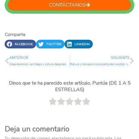
CONTÁCTANOS
Comparte
FACEBOOK
TWITTER
LINKEDIN
Ant
Si
ANTERIOR
SIGUIENTE
Degeneración cartílago y rotura degenerativa de menisco
Rotura y desgarro completo del tendón supraespinoso
Dinos que te ha parecido este artículo, Puntúa (DE 1 A 5
ESTRELLAS)
Deja un comentario
Tu dirección de correo electrónico no será publicada.
Los