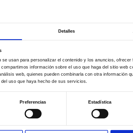
CONTACTA
Nombre
y
Detalles
apellidos
niscopatía Degenerativa
Email
 Rodilla: ¿Es la cirugía la
ica opción? Beneficios de
s
Teléfono
 Fisioterapia Láser
b se usan para personalizar el contenido y los anuncios, ofrecer
anzada.
s, compartimos información sobre el uso que haga del sitio web 
Mensaje
 análisis web, quienes pueden combinarla con otra información q
r un pinchazo en la rodilla al agacharte, notar un
r del uso que haya hecho de sus servicios.
quido extraño al subir las escaleras o levantarte
la articulación inflamada son señales que no
Políticas
He leído 
n pasarse por alto. Con frecuencia, estos
Preferencias
Estadística
privacidad
de
omas apuntan a una meniscopatía degenerativa,
de las causas más comunes de consulta médica a
ENVI
ir de la mediana edad.