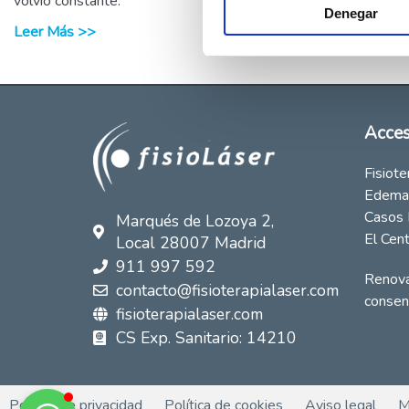
Leer
volvió constante.
Denegar
Leer Más >>
Acces
Fisiote
Edema
Casos 
Marqués de Lozoya 2,
El Cen
Local 28007 Madrid
911 997 592
Renova
contacto@fisioterapialaser.com
consen
fisioterapialaser.com
CS Exp. Sanitario: 14210
Política de privacidad
Política de cookies
Aviso legal
M