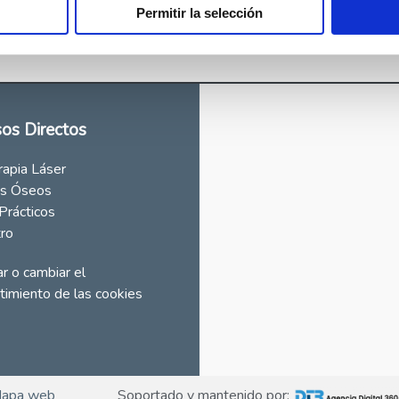
 Más >>
Permitir la selección
os Directos
rapia Láser
s Óseos
Prácticos
tro
r o cambiar el
timiento de las cookies
apa web
Soportado y mantenido por: