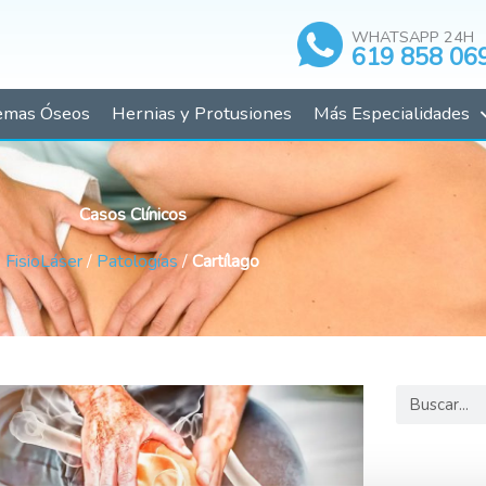
WHATSAPP 24H
619 858 06
emas Óseos
Hernias y Protusiones
Más Especialidades
Casos Clínicos
FisioLáser
/
Patologías
/
Cartílago
Buscar