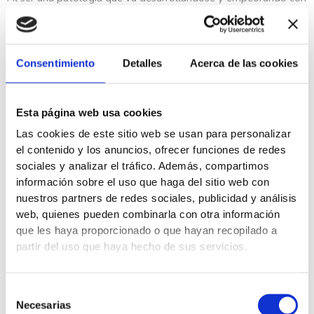
el paso del tiempo, la primera etapa suele presentarse en
personas menores de 25 años mientras que la segunda se
observa en pacientes de entre 25 y 40 años y la tercera en
personas que se encuentren en grupos de edad superiores a los
Consentimiento
Detalles
Acerca de las cookies
40.
Consejos preventivos y tratamiento
Esta página web usa cookies
Las cookies de este sitio web se usan para personalizar
Independientemente de que es fundamentar tratar a tiempo
el contenido y los anuncios, ofrecer funciones de redes
esta patología para evitar una mayor degeneración de los
sociales y analizar el tráfico. Además, compartimos
tejidos y la cronificación de la lesión, existen ciertos ejercicios o
información sobre el uso que haga del sitio web con
aspectos a tener en cuenta para prevenir o reducir los síntomas
del pinzamiento subacromial o la rotura del manguito rotador:
nuestros partners de redes sociales, publicidad y análisis
web, quienes pueden combinarla con otra información
Cambiar de postura
a la hora de dormir evitando hacerlo
que les haya proporcionado o que hayan recopilado a
siempre de lado.
partir del uso que haya hecho de sus servicios.
En caso de que se deba
levantar
algún tipo de
peso
hacerlo
ayudándose de los dos brazos
, nunca hacer toda
la fuerza con un único brazo.
Selección
Realizar diez minutos diarios de ejercic
ios específicos
Necesarias
de