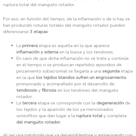
ruptura total del manguito rotador.
Por eso, en función del tiempo, de la inflamación o de si hay se
han producido roturas totales del manguito rotador pueden
diferenciarse
3 etapas
:
La
primera
etapa es aquella en la que aparece
inflamación
y edema
en la bursa y los tendones.
En caso de que dicha inflamación no se trate y continúe
en el tiempo o se produzcan repetidos episodios de
pinzamiento subacromial se llegaría a una
segunda
etapa
en la que
los tejidos blandos sufren un engrosamiento
pronunciado y acompañado por el desarrollo de
tendinosis
y
fibrosis
en los tendones del manguito
rotador.
La
tercera
etapa se corresponde con la
degeneración
de
los tejidos y la aparición de los ya mencionados
osteofitos que dan lugar a la
ruptura total
y completa
del manguito rotador
.
Al ser una patología que va desarrollándose y empeorando con