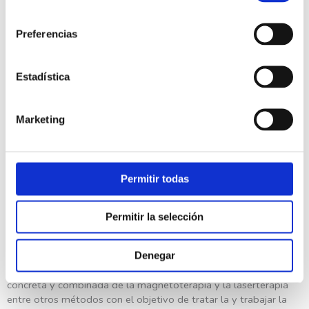
prescritos por un profesional, así como
mantener una
consentimiento
actividad física adecuada a cada edad
que contribuya a
Preferencias
la correcta movilidad del hombro.
No realizar esfuerzos
de forma repetida
ni movimientos
que puedan resultar
bruscos
o forzados.
Estadística
Buscar siempre la manera de
hacer las cosas de la forma
más sencilla posible y que resulte lo
menos invasiva
posible
para los problemas o lesiones de hombro.
Marketing
En cuanto a los
tratamientos
, una vez el médico diagnostique
pinzamiento subacromial o rotura del manguito rotador, existen
diferentes métodos para tratar esta patología que van desde la
Permitir todas
ingesta farmacológica
hasta la
cirugía
. Sin embargo, estás
técnicas tradicionales además de ser altamente invasivas no
suelen ser exitosas.
Permitir la selección
Por eso conviene visitar a un
fisioterapeuta especializado
que
pueda plantear otras alternativas como
la bioestimulación
Denegar
láser
. Un tratamiento muy específico basado en la aplicación
concreta y combinada de la magnetoterapia y la laserterapia
entre otros métodos con el objetivo de tratar la y trabajar la