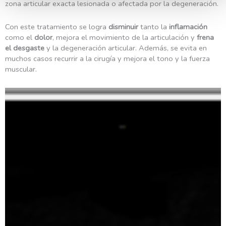
zona articular exacta lesionada o afectada por la degeneración.
Con este tratamiento se logra
disminuir
tanto la
inflamación
como el
dolor
, mejora el movimiento de la articulación y
frena
el desgaste
y la degeneración articular. Además, se evita en
muchos casos recurrir a la cirugía y mejora el tono y la fuerza
muscular.